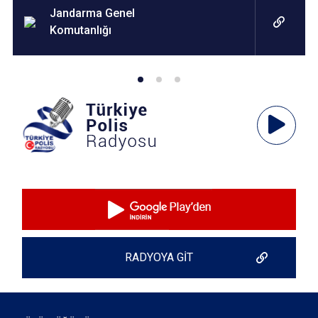
Jandarma Genel
Komutanlığı
Ses
Oynatıcı
RADYOYA GİT