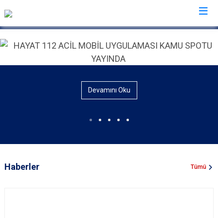
İl Emniyet Müdürlükleri
Devamını Oku
Haberler
Tümü