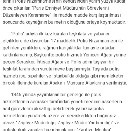
tarihli Polis Nizamnamesi'nin kendisinden yarım yüzyıl kadar
önce çıkarılan "Paris Emniyet Müdürü'nün Görevlerini
Düzenleyen Kararname" ile madde madde karşılaştırılması
sonucunda kaynağının bu metin olduğunu ortaya koymaktadır.
"Polis" adıyla ilk kez kurulan teşkilata ve yabancı
elçiliklere de duyurulan 17 maddelik Polis Nizamnamesi ile
getirilen yeniliklere rağmen karışıklıklar tümüyle ortadan
kaldırılamamış, Başkentte polis hizmeti Yeniçeri Ağası yerine
geçen Serasker, İhtisap Ağası ve Polis adını taşıyan bir
teşkilat tarafından yürütülmeye başlanmıştır. Taşrada polis
hizmeti ise, sipahiler ve İstanbul'da olduğu gibi memleketin
birçok illerinde kurulan Asakir-i Mansure Alaylarına verilmiştir.
1846 yılında yayımlanan bir genelge ile polis
hizmetlerinin serasker tarafından yönetilmesinin askerlerin
asıl görevlerini aksattığı belirtilerek yalnızca polis
hizmetlerini yürütmek üzere ve seraskerlikten bağımsız
olarak "Zaptiye Müdürlüğü, Zaptiye Müdür Yardımcılığı" ve
polisle ilgili yasaları hazırlamak için, "Zaptiye Meclisi"