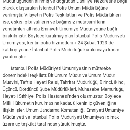
Müdürlüğünden alınmış ve doğrudan Dahiliye Nezaretine bağlı
olarak oluşturulan İstanbul Polis Umum Müdürlüğüne
verilmiştir. Vilayetin Polis Teşkilatları ve Polis Müdürlükleri
ise, eskisi gibi valilerin ve bağımsız mutasarrıfların
yönetimleri altında Emniyeti Umumiye Müdüriyetine bağlı
bırakılmıştır. Böylece kurulmuş olan İstanbul Polis Müdüriyeti
Umumiyesi, kentin polis hizmetlerini, 24 Şubat 1923 de
kaldırıp yerine İstanbul Polis Müdürlüğü kuruluncaya kadar
yürütmüştür.
İstanbul Polis Müdüriyeti Umumiyesinin mütareke
dönemindeki teşkilatı; Bir Umum Müdür ve Umum Müdür
Muavini, Teftis Heyeti Reisi, Tahrirat Müdürlüğü, Birinci, İkinci,
Üçüncü, Dördüncü Şube Müdürlükleri, Muhasebe Memurluğu,
Heyet-i Sıhhiye, Polis Hastanesi'nden olusmustur. Böylece
Milli Hükümetin kurulmasına kadar, ülkenin iç güvenliğine
ilişkin işler, Umum Jandarma Komutanlığı, Emniyeti Umumiye
Müdüriyeti ve İstanbul Polis Müdüriyeti Umumiyesi olmak
üzere üç teşkilat tarafından yürütülmüştür.