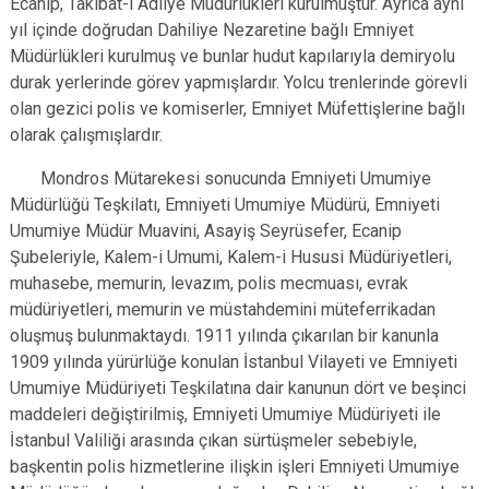
Ecanip, Takibat-ı Adliye Müdürlükleri kurulmuştur. Ayrıca aynı
yıl içinde doğrudan Dahiliye Nezaretine bağlı Emniyet
Müdürlükleri kurulmuş ve bunlar hudut kapılarıyla demiryolu
durak yerlerinde görev yapmışlardır. Yolcu trenlerinde görevli
olan gezici polis ve komiserler, Emniyet Müfettişlerine bağlı
olarak çalışmışlardır.
Mondros Mütarekesi sonucunda Emniyeti Umumiye
Müdürlüğü Teşkilatı, Emniyeti Umumiye Müdürü, Emniyeti
Umumiye Müdür Muavini, Asayiş Seyrüsefer, Ecanip
Şubeleriyle, Kalem-i Umumi, Kalem-i Hususi Müdüriyetleri,
muhasebe, memurin, levazım, polis mecmuası, evrak
müdüriyetleri, memurin ve müstahdemini müteferrikadan
oluşmuş bulunmaktaydı. 1911 yılında çıkarılan bir kanunla
1909 yılında yürürlüğe konulan İstanbul Vilayeti ve Emniyeti
Umumiye Müdüriyeti Teşkilatına dair kanunun dört ve beşinci
maddeleri değiştirilmiş, Emniyeti Umumiye Müdüriyeti ile
İstanbul Valiliği arasında çıkan sürtüşmeler sebebiyle,
başkentin polis hizmetlerine ilişkin işleri Emniyeti Umumiye