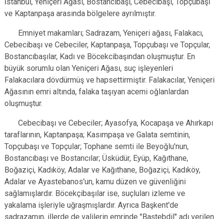
İstanbul, Yeniçeri Ağası, Bostancıbaşı, Cebecibaşı, Topçubaşı
ve Kaptanpaşa arasında bölgelere ayrılmıştır.
Emniyet makamları; Sadrazam, Yeniçeri ağası, Falakacı,
Cebecibaşı ve Cebeciler, Kaptanpaşa, Topçubaşı ve Topçular,
Bostancıbaşılar, Kadı ve Böcekcibaşından oluşmuştur. En
büyük sorumlu olan Yeniçeri Ağası, suç işleyenleri
Falakacılara dövdürmüş ve hapsettirmiştir. Falakacılar, Yeniçeri
Ağasının emri altında, falaka taşıyan acemi oğlanlardan
oluşmuştur.
Cebecibaşı ve Cebeciler; Ayasofya, Kocapaşa ve Ahırkapı
taraflarının, Kaptanpaşa; Kasımpaşa ve Galata semtinin,
Topçubaşı ve Topçular; Tophane semti ile Beyoğlu'nun,
Bostancıbaşı ve Bostancılar; Üsküdür, Eyüp, Kağıthane,
Boğaziçi, Kadıköy, Adalar ve Kağıthane, Boğaziçi, Kadıköy,
Adalar ve Ayastebanos'un, kamu düzen ve güvenliğini
sağlamışlardır. Böcekçibaşılar ise, suçluları izleme ve
yakalama işleriyle uğraşmışlardır. Ayrıca Başkent'de
sadrazamın, illerde de valilerin emrinde "Baştebdil" adı verilen