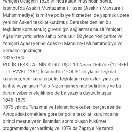
Yeniçeri Ocağının 1826 yılında kaldırılmasından sonra,
İstanbul'da Asakiri Muntazama-i Hassa (Asakir-i Mansure-i
Muhammediye) isimli ve polisiye hizmetleri de yapmak üzere
yeni bir Askeri teşkilat kurulmuş, Serasker denilen bu
teşkilatın komutanı, iç güvenliğin sağlanmasına ait Yeniçeri
Ağası'nın yetkilerine sahip olmuştur. Böylece Yeniçeriler ve
Yeniçeri Ağası yerine Asakir-i Mansure-i Muhammediye ve
Serasker geçmiştir.
1826-1845
POLİS TEŞKİLATİNİN KURULUŞU. 10 Nisan 1845'de (12 REBİ
- ÜL EVVEL 1261) İstanbul'da "POLİS" adıyla bir teşkilat
kurulmuş, yeni kurulan polis teşkilatının görevleri yine aynı
tarihte yayınlanan Polis Nizamnamesinde belirtilmiş ve bu
durum yabancı elçiliklere de bir yazıyla duyurulmuştur.
1845-1879
1876 yılında Tanzimat ve Islahat hareketleri çerçevesinde
Avrupa'daki örneklere göre bir polis teşkilatı kurulmasına
birinci meşrutiyetin ilanından sonra oluşan hükümet
programında yer verilmiş ve 1879 da Zaptiye Nezareti