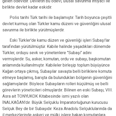
gelen ödevidir. Devletin bu ödevi, ulusal savunma ihtiyacı ile
birlikte devlet kadar eskidir.
Polis tarihi Türk tarihi ile başlamıştır. Tarih boyunca çeşitli
devlet kurmuş olan Türkler kamu düzeni ve güvenliğini ulusal
savunma ile birlikte yürütmüşlerdir.
Eski Türkler'de kamu düzen ve güvenliği işleri Subaşı'lar
tarafından yürütülmüştür. Kabile halinde yaşadıkları dönemde
Türkler, orduyu sevk ve yönetenlere "Subaşı" adını
vermişlerdir. Su, asker, komutan, ordu ve subaşı, başkomutan
anlamında kullanılmıştır. Kabileler birleşip toplum büyüyünce
Kağan ortaya çıkmış, Subaşılar savaşta belli birliklere komuta
etmeye başlamış, barışta da bulundukları bölgenin güvenliğini
sağlamışlardır. Böylece Subaşıların rolleri küçülmüş ve belli
görevlerin yöneticileri olmuşlardır. Bilinen en eski Subaşı, VIII.
Asra ait TONYUKOK Kitabesinde ismi yazılı olan
İNALKAĞAN'dır. Büyük Selçuklu İmparatorluğunun kurucusu
Selçuk Bey de bir Subaşıdır. Keza Anadolu Selçuklularında da
il merkezlerinde askeri ve mülki işlere bakan komutanlara