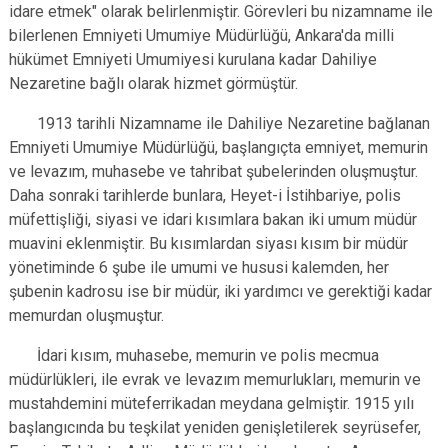
idare etmek" olarak belirlenmiştir. Görevleri bu nizamname ile
bilerlenen Emniyeti Umumiye Müdürlüğü, Ankara'da milli
hükümet Emniyeti Umumiyesi kurulana kadar Dahiliye
Nezaretine bağlı olarak hizmet görmüştür.
1913 tarihli Nizamname ile Dahiliye Nezaretine bağlanan
Emniyeti Umumiye Müdürlüğü, başlangıçta emniyet, memurin
ve levazım, muhasebe ve tahribat şubelerinden oluşmuştur.
Daha sonraki tarihlerde bunlara, Heyet-i İstihbariye, polis
müfettişliği, siyasi ve idari kısımlara bakan iki umum müdür
muavini eklenmiştir. Bu kısımlardan siyası kısım bir müdür
yönetiminde 6 şube ile umumi ve hususi kalemden, her
şubenin kadrosu ise bir müdür, iki yardımcı ve gerektiği kadar
memurdan oluşmuştur.
İdari kısım, muhasebe, memurin ve polis mecmua
müdürlükleri, ile evrak ve levazım memurlukları, memurin ve
mustahdemini müteferrikadan meydana gelmiştir. 1915 yılı
başlangıcında bu teşkilat yeniden genişletilerek seyrüsefer,