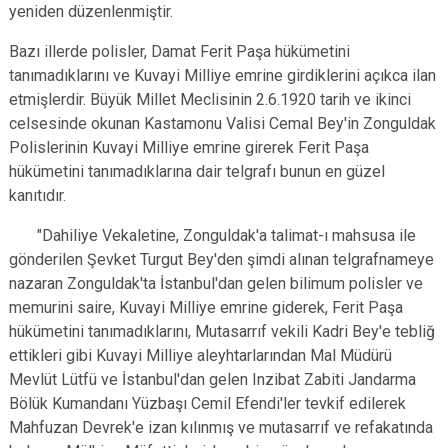
yeniden düzenlenmiştir.
Bazı illerde polisler, Damat Ferit Paşa hükümetini
tanımadıklarını ve Kuvayi Milliye emrine girdiklerini açıkca ilan
etmişlerdir. Büyük Millet Meclisinin 2.6.1920 tarih ve ikinci
celsesinde okunan Kastamonu Valisi Cemal Bey'in Zonguldak
Polislerinin Kuvayi Milliye emrine girerek Ferit Paşa
hükümetini tanımadıklarına dair telgrafı bunun en güzel
kanıtıdır.
"Dahiliye Vekaletine, Zonguldak'a talimat-ı mahsusa ile
gönderilen Şevket Turgut Bey'den şimdi alınan telgrafnameye
nazaran Zonguldak'ta İstanbul'dan gelen bilimum polisler ve
memurini saire, Kuvayi Milliye emrine giderek, Ferit Paşa
hükümetini tanımadıklarını, Mutasarrıf vekili Kadri Bey'e tebliğ
ettikleri gibi Kuvayi Milliye aleyhtarlarından Mal Müdürü
Mevlüt Lütfü ve İstanbul'dan gelen Inzibat Zabiti Jandarma
Bölük Kumandanı Yüzbaşı Cemil Efendi'ler tevkif edilerek
Mahfuzan Devrek'e izan kılınmış ve mutasarrıf ve refakatında