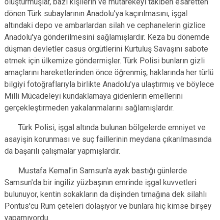
oluşturmuşlar, bazı kişilerin ve mütarekeyi takiben esaretten
dönen Türk subaylarının Anadolu'ya kaçırılmasını, işgal
altındaki depo ve ambarlardan silah ve cephanelerin gizlice
Anadolu'ya gönderilmesini sağlamışlardır. Keza bu dönemde
düşman devletler casus örgütlerini Kurtuluş Savaşını sabote
etmek için ülkemize göndermişler. Türk Polisi bunların gizli
amaçlarını hareketlerinden önce öğrenmiş, haklarında her türlü
bilgiyi fotoğraflarıyla birlikte Anadolu'ya ulaştırmış ve böylece
Milli Mücadeleyi kundaklamaya gidenlerin emellerini
gerçekleştirmeden yakalanmalarını sağlamışlardır.
Türk Polisi, işgal altında bulunan bölgelerde emniyet ve
asayişin korunması ve suç faillerinin meydana çıkarılmasında
da başarılı çalışmalar yapmışlardır.
Mustafa Kemal'in Samsun'a ayak bastığı günlerde
Samsun'da bir ingiliz yüzbaşının emrinde işgal kuvvetleri
bulunuyor, kentin sokakların da dişinden tırnağına dek silahlı
Pontus'cu Rum çeteleri dolaşıyor ve bunlara hiç kimse birşey
yapamıyordu.