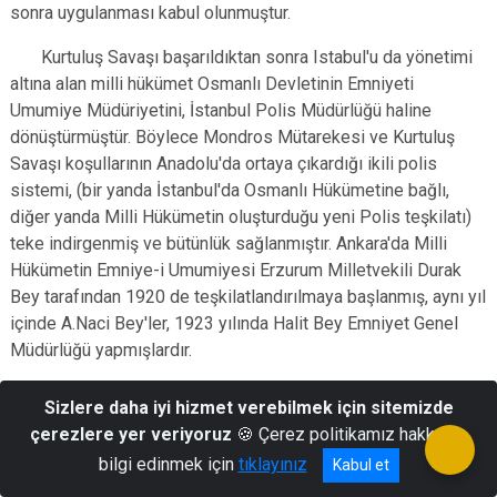
sonra uygulanması kabul olunmuştur.
Kurtuluş Savaşı başarıldıktan sonra Istabul'u da yönetimi
altına alan milli hükümet Osmanlı Devletinin Emniyeti
Umumiye Müdüriyetini, İstanbul Polis Müdürlüğü haline
dönüştürmüştür. Böylece Mondros Mütarekesi ve Kurtuluş
Savaşı koşullarının Anadolu'da ortaya çıkardığı ikili polis
sistemi, (bir yanda İstanbul'da Osmanlı Hükümetine bağlı,
diğer yanda Milli Hükümetin oluşturduğu yeni Polis teşkilatı)
teke indirgenmiş ve bütünlük sağlanmıştır. Ankara'da Milli
Hükümetin Emniye-i Umumiyesi Erzurum Milletvekili Durak
Bey tarafından 1920 de teşkilatlandırılmaya başlanmış, aynı yıl
içinde A.Naci Bey'ler, 1923 yılında Halit Bey Emniyet Genel
Müdürlüğü yapmışlardır.
29 Ekim 1923 te Cumhuriyet ilan edilirken yeni Türkiye
Sizlere daha iyi hizmet verebilmek için sitemizde
Cumhuriyeti zayıf bir polis teşkilatı devralmıştır.Cumhuriyet
çerezlere yer veriyoruz
🍪 Çerez politikamız hakkında
yönetimi, Il polis teşkilatlarını da merkez teşkilatı gibi pek
bilgi edinmek için
tıklayınız
Kabul et
zayıf durumda bulmuştur.İstanbul, Izmir, Edirne, Bursa,