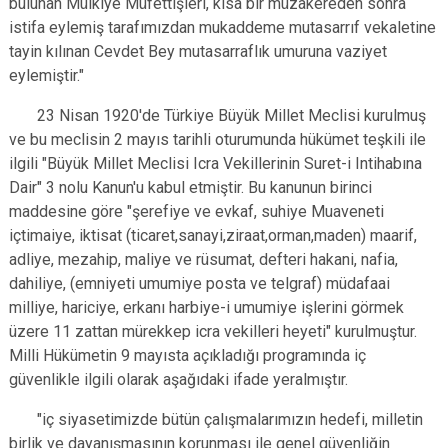
bulunan Mülkiye Müfettişleri, kısa bir müzakereden sonra
istifa eylemiş tarafımızdan mukaddeme mutasarrıf vekaletine
tayin kılınan Cevdet Bey mutasarraflık umuruna vaziyet
eylemiştir."
23 Nisan 1920'de Türkiye Büyük Millet Meclisi kurulmuş
ve bu meclisin 2 mayıs tarihli oturumunda hükümet teşkili ile
ilgili "Büyük Millet Meclisi Icra Vekillerinin Suret-i Intihabına
Dair" 3 nolu Kanun'u kabul etmiştir. Bu kanunun birinci
maddesine göre "şerefiye ve evkaf, suhiye Muaveneti
içtimaiye, iktisat (ticaret,sanayi,ziraat,orman,maden) maarif,
adliye, mezahip, maliye ve rüsumat, defteri hakani, nafia,
dahiliye, (emniyeti umumiye posta ve telgraf) müdafaai
milliye, hariciye, erkanı harbiye-i umumiye işlerini görmek
üzere 11 zattan mürekkep icra vekilleri heyeti" kurulmuştur.
Milli Hükümetin 9 mayısta açıkladığı programında iç
güvenlikle ilgili olarak aşağıdaki ifade yeralmıştır.
"iç siyasetimizde bütün çalışmalarımızın hedefi, milletin
birlik ve dayanışmasının korunması ile genel güvenliğin