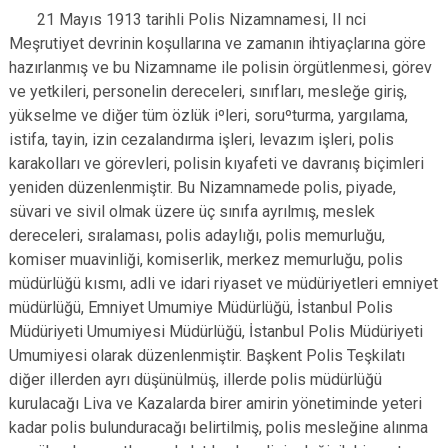
21 Mayıs 1913 tarihli Polis Nizamnamesi, II nci
Meşrutiyet devrinin koşullarına ve zamanın ihtiyaçlarına göre
hazırlanmış ve bu Nizamname ile polisin örgütlenmesi, görev
ve yetkileri, personelin dereceleri, sınıfları, mesleğe giriş,
yükselme ve diğer tüm özlük iºleri, soruºturma, yargılama,
istifa, tayin, izin cezalandırma işleri, levazım işleri, polis
karakolları ve görevleri, polisin kıyafeti ve davranış biçimleri
yeniden düzenlenmiştir. Bu Nizamnamede polis, piyade,
süvari ve sivil olmak üzere üç sınıfa ayrılmış, meslek
dereceleri, sıralaması, polis adaylığı, polis memurluğu,
komiser muavinliği, komiserlik, merkez memurluğu, polis
müdürlüğü kısmı, adli ve idari riyaset ve müdüriyetleri emniyet
müdürlüğü, Emniyet Umumiye Müdürlüğü, İstanbul Polis
Müdüriyeti Umumiyesi Müdürlüğü, İstanbul Polis Müdüriyeti
Umumiyesi olarak düzenlenmiştir. Başkent Polis Teşkilatı
diğer illerden ayrı düşünülmüş, illerde polis müdürlüğü
kurulacağı Liva ve Kazalarda birer amirin yönetiminde yeteri
kadar polis bulunduracağı belirtilmiş, polis mesleğine alınma