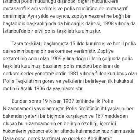
İstanbul polis müdürlüğü dışındaki diğer müdürlüklere
mutasarrıflık adı verilmiş ve polis müdürüne de mutasarrıf
denilmiştir. Aynı yılda ve ayrıca, zaptiye nezaretine bağlı bir
baştabibin başkanlığında da bir sağlık dairesi, 1898 yılında da
İstanbul'da bir sivil polis teşkilatı kurulmuştur.
Taşra teşkilatı, başlangıçta 15 ilde kurulmuş ve her il polis
dairesinin başına bir serkomiser verilmiştir. Zaptiye
nezaretinin sonu olan 1909 yılına doğru illerin çoğunda polis
teşkilatı kurulmuş, bazılarını polis müdürü bazılarını da
serkomiserler yönetmiºlerdir. 1881 yılında fiilen kurulmuş olan
Polis Teşkilatı'nın görev ve yetkilerini belirleyen ilk hukuksal
metin 6 Aralık 1896 da yayınlanmıştır.
Bundan sonra 19 Nisan 1907 tarihinde ilk Polis
Nizamnamesi yayınlanmıştır. Polis örgütünün ihtiyaçlarını her
bakımdan yeterli bir biçimde karşılayan ve 167 maddeden
oluşan bu nizamnamenin en belirgin özelliği, içerdiği
hükümlerin yabancı etkiler altında kalınmadan hazırlanmasıdır.
Daha önce, gerek tanzimat ve gerekse Abdülhamit