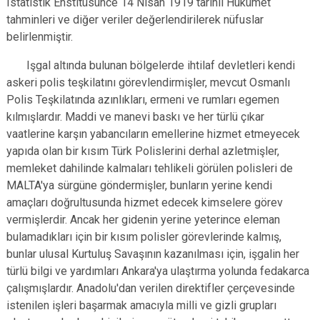
Istatistik Enstitüsünce 14 Nisan 1919 tarihli Hükümet
tahminleri ve diğer veriler değerlendirilerek nüfuslar
belirlenmiştir.
Işgal altında bulunan bölgelerde ihtilaf devletleri kendi
askeri polis teşkilatını görevlendirmişler, mevcut Osmanlı
Polis Teşkilatında azınlıkları, ermeni ve rumları egemen
kılmışlardır. Maddi ve manevi baskı ve her türlü çıkar
vaatlerine karşın yabancıların emellerine hizmet etmeyecek
yapıda olan bir kısım Türk Polislerini derhal azletmişler,
memleket dahilinde kalmaları tehlikeli görülen polisleri de
MALTA'ya sürgüne göndermişler, bunların yerine kendi
amaçları doğrultusunda hizmet edecek kimselere görev
vermişlerdir. Ancak her gidenin yerine yeterince eleman
bulamadıkları için bir kısım polisler görevlerinde kalmış,
bunlar ulusal Kurtuluş Savaşının kazanılması için, işgalin her
türlü bilgi ve yardımları Ankara'ya ulaştırma yolunda fedakarca
çalışmışlardır. Anadolu'dan verilen direktifler çerçevesinde
istenilen işleri başarmak amacıyla milli ve gizli grupları